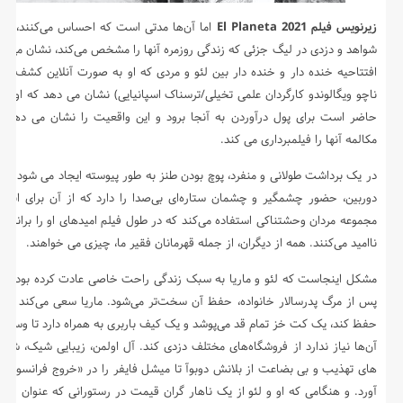
زیرنویس فیلم El Planeta 2021
اما آن‌ها مدتی است که احساس می‌کنند، هم
شواهد و دزدی در لیگ جزئی که زندگی روزمره آنها را مشخص می‌کند، نشان می‌د
افتتاحیه خنده دار و خنده دار بین لئو و مردی که او به صورت آنلاین کشف کرد 
ناچو ویگالوندو کارگردان علمی تخیلی/ترسناک اسپانیایی) نشان می دهد که او تا چ
حاضر است برای پول درآوردن به آنجا برود و این واقعیت را نشان می دهد ک
مکالمه آنها را فیلمبرداری می کند.
در یک برداشت طولانی و منفرد، پوچ بودن طنز به طور پیوسته ایجاد می شود. او 
دوربین، حضور چشمگیر و چشمان ستاره‌ای بی‌صدا را دارد که از آن برای ابراز
مجموعه مردان وحشتناکی استفاده می‌کند که در طول فیلم امیدهای او را برانگیخته
ناامید می‌کنند. همه از دیگران، از جمله قهرمانان فقیر ما، چیزی می خواهند.
مشکل اینجاست که لئو و ماریا به سبک زندگی راحت خاصی عادت کرده بودند،
پس از مرگ پدرسالار خانواده، حفظ آن سخت‌تر می‌شود. ماریا سعی می‌کند ظاه
حفظ کند، یک کت خز تمام قد می‌پوشد و یک کیف باربری به همراه دارد تا وسایلی 
آن‌ها نیاز ندارد از فروشگاه‌های مختلف دزدی کند. آل اولمن، زیبایی شیک، شاهز
های تهذیب و بی بضاعت از بلانش دوبوآ تا میشل فایفر را در «خروج فرانسوی» ب
آورد. و هنگامی که او و لئو از یک ناهار گران قیمت در رستورانی که عنوان فیلم 