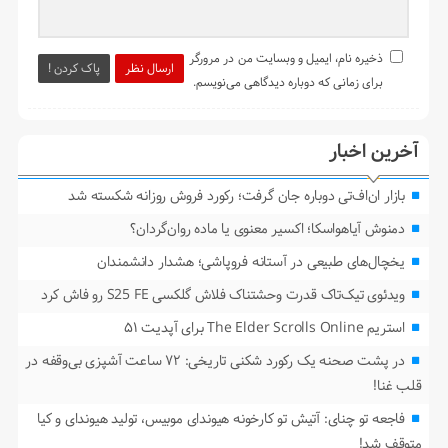
ذخیره نام، ایمیل و وبسایت من در مرورگر
ارسال نظر
پاک کردن !
برای زمانی که دوباره دیدگاهی می‌نویسم.
آخرین اخبار
بازار ان‌اف‌تی دوباره جان گرفت؛ رکورد فروش روزانه شکسته شد
دمنوش آیاهواسکا؛ اکسیر معنوی یا ماده روان‌گردان؟
یخچال‌های طبیعی در آستانه فروپاشی؛ هشدار دانشمندان
ویدئوی تیک‌تاک قدرت وحشتناک فلاش گلکسی S25 FE رو فاش کرد
استریم The Elder Scrolls Online برای آپدیت ۵۱
در پشت صحنه یک رکورد شکنی تاریخی: ۷۲ ساعت آشپزی بی‌وقفه در
قلب غنا!
فاجعه تو چنای: آتیش تو کارخونه هیوندای موبیس، تولید هیوندای و کیا
متوقف شد!