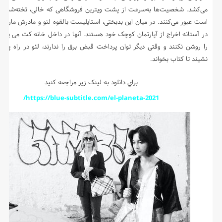
می‌کشد. شخصیت‌ها به‌سرعت از پشت ویترین فروشگاهی که خالی، تخته‌شده یا 
است عبور می‌کنند. در میان این بدبختی، استایلیست بالقوه لئو و مادرش ماریا 
در آستانه اخراج از آپارتمان کوچک خود هستند. آنها در داخل خانه کت می پوشند
را روشن نکنند و وقتی دیگر توان پرداخت قبض برق را ندارند، لئو در راه پله
نشیند تا کتاب بخواند.
براي دانلود به لينک زير مراجعه کنيد
https://blue-subtitle.com/el-planeta-2021/