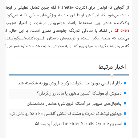
از آنجایی که اولمان برای اکثریت «El Planeta» چنین تعادل لطیفی را
باعث می‌شود که ای کاش او تا این حد به ویژگی‌های سبکی تکیه نمی‌کرد. دس
پاک‌کننده عمدی بین صحنه‌ها باعث حواس‌پرتی می‌شود، و امتیاز عجیب و 
Chicken
در تضاد با سادگی کم‌رنگ جلوه‌های بصری است. با این حال، اولم
می‌کند، که هیجان‌انگیز است، و نویدبخش داستان افسرده‌کننده/سرگرم‌کننده 
که می‌خواهد بگوید. و امیدواریم که او به مادرش اجازه دهد تا دوباره همراهی کند.
اخبار مرتبط
بازار ان‌اف‌تی دوباره جان گرفت؛ رکورد فروش روزانه شکسته شد
دمنوش آیاهواسکا؛ اکسیر معنوی یا ماده روان‌گردان؟
یخچال‌های طبیعی در آستانه فروپاشی؛ هشدار دانشمندان
ویدئوی تیک‌تاک قدرت وحشتناک فلاش گلکسی S25 FE رو فاش کرد
استریم The Elder Scrolls Online برای آپدیت ۵۱