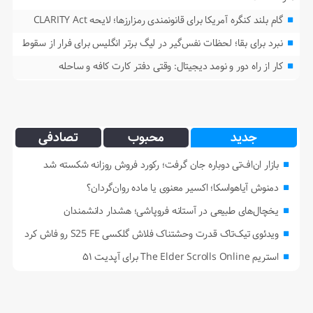
گام بلند کنگره آمریکا برای قانونمندی رمزارزها؛ لایحه CLARITY Act
نبرد برای بقا؛ لحظات نفس‌گیر در لیگ برتر انگلیس برای فرار از سقوط
کار از راه دور و نومد دیجیتال: وقتی دفتر کارت کافه و ساحله
جدید
محبوب
تصادفی
بازار ان‌اف‌تی دوباره جان گرفت؛ رکورد فروش روزانه شکسته شد
دمنوش آیاهواسکا؛ اکسیر معنوی یا ماده روان‌گردان؟
یخچال‌های طبیعی در آستانه فروپاشی؛ هشدار دانشمندان
ویدئوی تیک‌تاک قدرت وحشتناک فلاش گلکسی S25 FE رو فاش کرد
استریم The Elder Scrolls Online برای آپدیت ۵۱