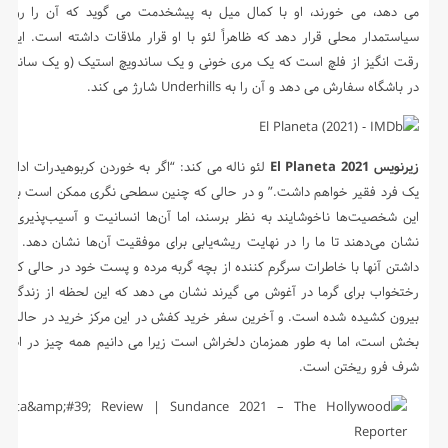
می دهد، می خورند، او با کمال میل به پیشخدمت می گوید که آن را روی ز
سیاستمدار محلی قرار دهد که ظاهراً لئو با او قرار ملاقات داشته است. این
رقت انگیز از فلچ است که یک مری خونی و یک ساندویچ استیک (و یک ساندوی
در باشگاه سفارش می دهد و آن را به Underhills شارژ می کند.
زیرنویس El Planeta 2021
لئو ناله می کند: “اگر به خوردن کربوهیدرات ادامه 
یک فرد فقیر خواهم داشت.” و در حالی که چنین سطحی نگری ممکن است باعث
این شخصیت‌ها ناخوشایند به نظر برسند، اما آن‌ها انسانیت و آسیب‌پذیری کاف
نشان می‌دهند تا ما را در نهایت ریشه‌یابی برای موفقیت آن‌ها نشان دهد. ن
داشتن آنها با خاطرات سرگرم کننده از بچه گربه مرده و پست خود در حالی که 
رختخواب برای گرما در آغوش می گیرند نشان می دهد که این لحظه از زندگی وا
بیرون کشیده شده است. و آخرین سفر خرید کفش در این مرکز خرید در حالت 
بخش است، اما به طور همزمان دلخراش است زیرا می دانیم همه چیز در اطراف
شرف فرو ریختن است.