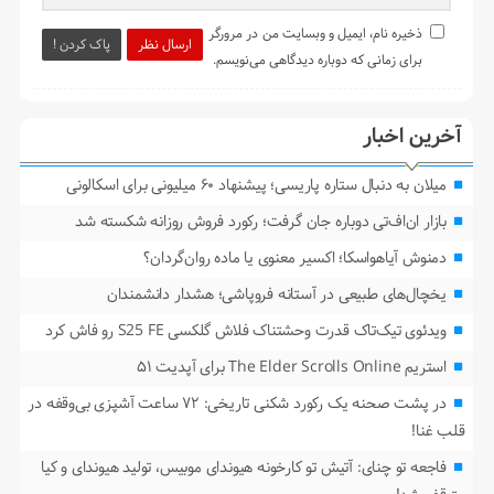
ذخیره نام، ایمیل و وبسایت من در مرورگر
ارسال نظر
پاک کردن !
برای زمانی که دوباره دیدگاهی می‌نویسم.
آخرین اخبار
میلان به دنبال ستاره پاریسی؛ پیشنهاد ۶۰ میلیونی برای اسکالونی
بازار ان‌اف‌تی دوباره جان گرفت؛ رکورد فروش روزانه شکسته شد
دمنوش آیاهواسکا؛ اکسیر معنوی یا ماده روان‌گردان؟
یخچال‌های طبیعی در آستانه فروپاشی؛ هشدار دانشمندان
ویدئوی تیک‌تاک قدرت وحشتناک فلاش گلکسی S25 FE رو فاش کرد
استریم The Elder Scrolls Online برای آپدیت ۵۱
در پشت صحنه یک رکورد شکنی تاریخی: ۷۲ ساعت آشپزی بی‌وقفه در
قلب غنا!
فاجعه تو چنای: آتیش تو کارخونه هیوندای موبیس، تولید هیوندای و کیا