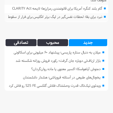
متوقف شد!
گام بلند کنگره آمریکا برای قانونمندی رمزارزها؛ لایحه CLARITY Act
نبرد برای بقا؛ لحظات نفس‌گیر در لیگ برتر انگلیس برای فرار از سقوط
جدید
محبوب
تصادفی
میلان به دنبال ستاره پاریسی؛ پیشنهاد ۶۰ میلیونی برای اسکالونی
بازار ان‌اف‌تی دوباره جان گرفت؛ رکورد فروش روزانه شکسته شد
دمنوش آیاهواسکا؛ اکسیر معنوی یا ماده روان‌گردان؟
یخچال‌های طبیعی در آستانه فروپاشی؛ هشدار دانشمندان
ویدئوی تیک‌تاک قدرت وحشتناک فلاش گلکسی S25 FE رو فاش کرد